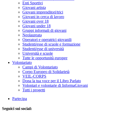
Enti Sportivi
Giovani artistə
Giovani imprenditori/trici
Giovani in cerca di lavoro
Giovani over 18
Giovani under 18
Gruppi informali di giovani
Neolaureatə
Operatori e operatrici giovanili
Studenti/esse di scuole e formazione
Studenti/esse di università
Università e scuole
Tutte le opportunità europee
Volontariato
Campi di Volontariato
Corpo Europeo di Solidarietà
VEIL-CORPS
Dona la tua voce per il Libro Parlato
Volontari e volontarie di InformaGiovani
Tutti i progetti
Partecipa
Seguici sui social: