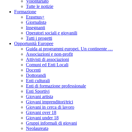
Volontariato
Tutte le notizie
Formazione
Erasmus+
Giornalistə
Insegnanti
Operatori sociali e giovanili
Tutti i progetti
Opportunità Europee
Guida ai programmi europei. Un continente …
Associazioni e non-profit
Attivisti di associazioni
Comuni ed Enti Locali
Docenti
Dottorandi
Enti culturali
Enti di formazione professionale
Enti Sportivi
Giovani artistə
Giovani imprenditori/trici
Giovani in cerca di lavoro
Giovani over 18
Giovani under 18
Gruppi informali di giovani
Neolaureatə