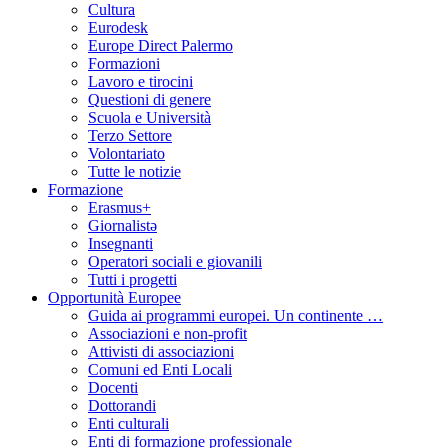
Cultura
Eurodesk
Europe Direct Palermo
Formazioni
Lavoro e tirocini
Questioni di genere
Scuola e Università
Terzo Settore
Volontariato
Tutte le notizie
Formazione
Erasmus+
Giornalistə
Insegnanti
Operatori sociali e giovanili
Tutti i progetti
Opportunità Europee
Guida ai programmi europei. Un continente …
Associazioni e non-profit
Attivisti di associazioni
Comuni ed Enti Locali
Docenti
Dottorandi
Enti culturali
Enti di formazione professionale