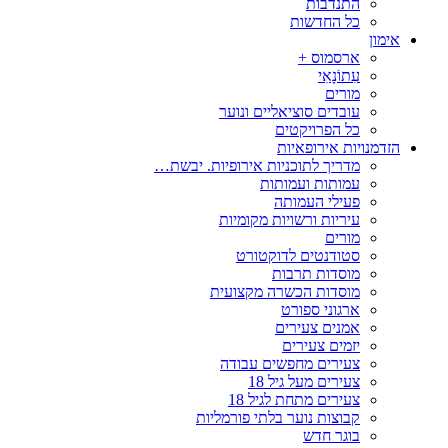
התנדבות
כל החדשות
אימון
ארסמוס +
עִתוֹנָאִי
מורים
עובדים סוציאליים ונוער
כל הפרויקטים
הזדמנויות אירופאיות
מדריך לתוכניות אירופיות. יבשת…
עמותות ועמותות
פעילי העמותה
עיריות ורשויות מקומיות
מורים
סטודנטים לדוקטורט
מוסדות תרבות
מוסדות הכשרה מקצועית
ארגוני ספורט
אמנים צעירים
יזמים צעירים
צעירים מחפשים עבודה
צעירים מעל גיל 18
צעירים מתחת לגיל 18
קבוצות נוער בלתי פורמליות
בוגר חדש