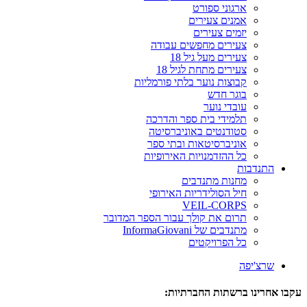
ארגוני ספורט
אמנים צעירים
יזמים צעירים
צעירים מחפשים עבודה
צעירים מעל גיל 18
צעירים מתחת לגיל 18
קבוצות נוער בלתי פורמליות
בוגר חדש
עובדי נוער
תלמידי בית ספר והדרכה
סטודנטים באוניברסיטה
אוניברסיטאות ובתי ספר
כל ההזדמנויות האירופיות
התנדבות
מחנות מתנדבים
חיל הסולידריות האירופי
VEIL-CORPS
תרום את קולך עבור הספר המדובר
מתנדבים של InformaGiovani
כל הפרויקטים
שרצ'יפה
עקבו אחרינו ברשתות החברתיות: