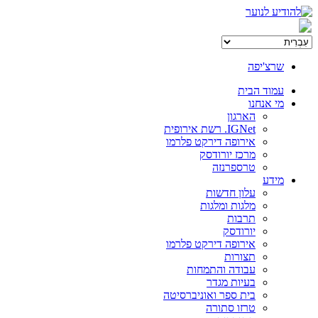
שרצ'יפה
עמוד הבית
מי אנחנו
הארגון
IGNet. רשת אירופית
אירופה דירקט פלרמו
מרכז יורודסק
טרספרנזה
מידע
עלון חדשות
מלגות ומלגות
תרבות
יורודסק
אירופה דירקט פלרמו
תצורות
עבודה והתמחות
בעיות מגדר
בית ספר ואוניברסיטה
טרזו סתורה