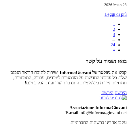
28 אפריל 2026
Leggi di più
1
2
3
...
24
»
בואו נשמור על קשר
קבלו את
ניוזלטר של InformaGiovani
ישירות לתיבת הדואר הנכנס
שלך. כל עדכוני החדשות על הזדמנויות לימודים, עבודה, התמחויות,
תחרויות, ניידות בינלאומית, התנדבות ועוד ועוד. הכל בחינם!
הירשם
הירשם
Associazione InformaGiovani
E-mail
info@informa-giovani.net
עקבו אחרינו ברשתות החברתיות: