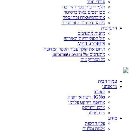
עובדי נוער
תלמידי בית ספר והדרכה
סטודנטים באוניברסיטה
אוניברסיטאות ובתי ספר
כל ההזדמנויות האירופיות
התנדבות
מחנות מתנדבים
חיל הסולידריות האירופי
VEIL-CORPS
תרום את קולך עבור הספר המדובר
מתנדבים של InformaGiovani
כל הפרויקטים
עמוד הבית
מי אנחנו
הארגון
IGNet. רשת אירופית
אירופה דירקט פלרמו
מרכז יורודסק
טרספרנזה
מידע
עלון חדשות
מלגות ומלגות