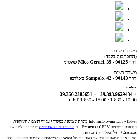
משרד רשום
(התכתבות בלבד)
דרך Mico Geraci, 35 - 90125 פאלרמו
משרד רשום
דרך Sampolo, 42 - 90143 פאלרמו
טלפון
+ 39.393.9629434 - + 39.366.2385651
10:00 - 13:30 / 15:00 - 18:30 CET
InformaGiovani ETS - IGNet מוכרת וממומנת במשותף על ידי הנציבות האירופית
במסגרת התוכניות CERV ו-Erasmus+. ה-
סוכנות הנוער האיטלקית
תומך בפעילויות של
Erasmus+ וחיל הסולידריות האירופי.
תוכן האתר משקף אך ורק את דעותיהם של InformaGiovaniלא הנציבות ולא סוכנויותיה