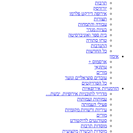
תרבות
יורודסק
אירופה דירקט פלרמו
תצורות
עבודה והתמחות
בעיות מגדר
בית ספר ואוניברסיטה
טרזו סתורה
התנדבות
כל החדשות
אימון
ארסמוס +
עִתוֹנָאִי
מורים
עובדים סוציאליים ונוער
כל הפרויקטים
הזדמנויות אירופאיות
מדריך לתוכניות אירופיות. יבשת…
עמותות ועמותות
פעילי העמותה
עיריות ורשויות מקומיות
מורים
סטודנטים לדוקטורט
מוסדות תרבות
מוסדות הכשרה מקצועית