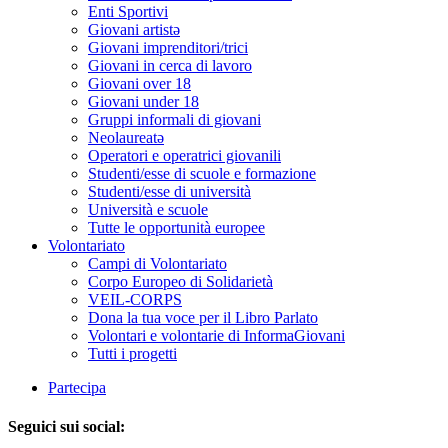
Enti Sportivi
Giovani artistə
Giovani imprenditori/trici
Giovani in cerca di lavoro
Giovani over 18
Giovani under 18
Gruppi informali di giovani
Neolaureatə
Operatori e operatrici giovanili
Studenti/esse di scuole e formazione
Studenti/esse di università
Università e scuole
Tutte le opportunità europee
Volontariato
Campi di Volontariato
Corpo Europeo di Solidarietà
VEIL-CORPS
Dona la tua voce per il Libro Parlato
Volontari e volontarie di InformaGiovani
Tutti i progetti
Partecipa
Seguici sui social: