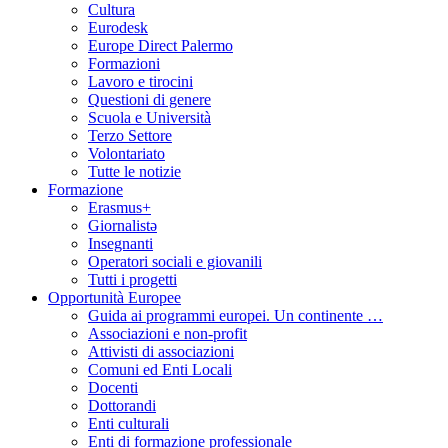
Cultura
Eurodesk
Europe Direct Palermo
Formazioni
Lavoro e tirocini
Questioni di genere
Scuola e Università
Terzo Settore
Volontariato
Tutte le notizie
Formazione
Erasmus+
Giornalistə
Insegnanti
Operatori sociali e giovanili
Tutti i progetti
Opportunità Europee
Guida ai programmi europei. Un continente …
Associazioni e non-profit
Attivisti di associazioni
Comuni ed Enti Locali
Docenti
Dottorandi
Enti culturali
Enti di formazione professionale