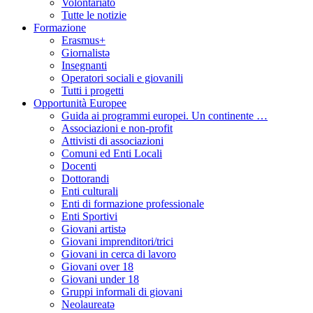
Volontariato
Tutte le notizie
Formazione
Erasmus+
Giornalistə
Insegnanti
Operatori sociali e giovanili
Tutti i progetti
Opportunità Europee
Guida ai programmi europei. Un continente …
Associazioni e non-profit
Attivisti di associazioni
Comuni ed Enti Locali
Docenti
Dottorandi
Enti culturali
Enti di formazione professionale
Enti Sportivi
Giovani artistə
Giovani imprenditori/trici
Giovani in cerca di lavoro
Giovani over 18
Giovani under 18
Gruppi informali di giovani
Neolaureatə