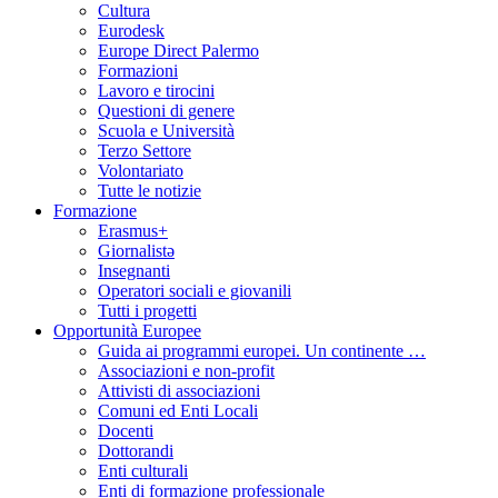
Cultura
Eurodesk
Europe Direct Palermo
Formazioni
Lavoro e tirocini
Questioni di genere
Scuola e Università
Terzo Settore
Volontariato
Tutte le notizie
Formazione
Erasmus+
Giornalistə
Insegnanti
Operatori sociali e giovanili
Tutti i progetti
Opportunità Europee
Guida ai programmi europei. Un continente …
Associazioni e non-profit
Attivisti di associazioni
Comuni ed Enti Locali
Docenti
Dottorandi
Enti culturali
Enti di formazione professionale