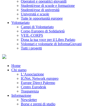
Operatori e operatrici giovanili
Studenti/esse di scuole e formazione
Studenti/esse di università
Università e scuole
Tutte le opportunità europee
Volontariato
Campi di Volontariato
Corpo Europeo di Solidarietà
VEIL-CORPS
Dona la tua voce per il Libro Parlato
Volontari e volontarie di InformaGiovani
Tutti i progetti
Home
Chi siamo
L’Associazione
IGNet. Network europeo
Europe Direct Palermo
Centro Eurodesk
Trasparenza
Informazione
Newsletter
Borse e premi di studio