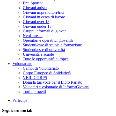
Enti Sportivi
Giovani artistə
Giovani imprenditori/trici
Giovani in cerca di lavoro
Giovani over 18
Giovani under 18
Gruppi informali di giovani
Neolaureatə
Operatori e operatrici giovanili
Studenti/esse di scuole e formazione
Studenti/esse di università
Università e scuole
Tutte le opportunità europee
Volontariato
Campi di Volontariato
Corpo Europeo di Solidarietà
VEIL-CORPS
Dona la tua voce per il Libro Parlato
Volontari e volontarie di InformaGiovani
Tutti i progetti
Partecipa
Seguici sui social: