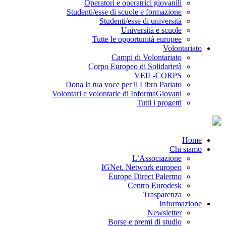
Operatori e operatrici giovanili
Studenti/esse di scuole e formazione
Studenti/esse di università
Università e scuole
Tutte le opportunità europee
Volontariato
Campi di Volontariato
Corpo Europeo di Solidarietà
VEIL-CORPS
Dona la tua voce per il Libro Parlato
Volontari e volontarie di InformaGiovani
Tutti i progetti
Home
Chi siamo
L’Associazione
IGNet. Network europeo
Europe Direct Palermo
Centro Eurodesk
Trasparenza
Informazione
Newsletter
Borse e premi di studio