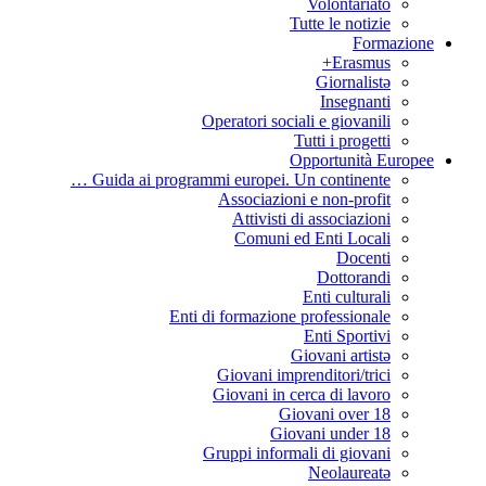
Volontariato
Tutte le notizie
Formazione
Erasmus+
Giornalistə
Insegnanti
Operatori sociali e giovanili
Tutti i progetti
Opportunità Europee
Guida ai programmi europei. Un continente …
Associazioni e non-profit
Attivisti di associazioni
Comuni ed Enti Locali
Docenti
Dottorandi
Enti culturali
Enti di formazione professionale
Enti Sportivi
Giovani artistə
Giovani imprenditori/trici
Giovani in cerca di lavoro
Giovani over 18
Giovani under 18
Gruppi informali di giovani
Neolaureatə