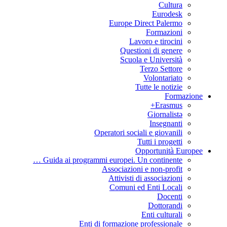
Cultura
Eurodesk
Europe Direct Palermo
Formazioni
Lavoro e tirocini
Questioni di genere
Scuola e Università
Terzo Settore
Volontariato
Tutte le notizie
Formazione
Erasmus+
Giornalistə
Insegnanti
Operatori sociali e giovanili
Tutti i progetti
Opportunità Europee
Guida ai programmi europei. Un continente …
Associazioni e non-profit
Attivisti di associazioni
Comuni ed Enti Locali
Docenti
Dottorandi
Enti culturali
Enti di formazione professionale