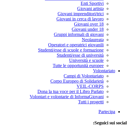
Enti Sportivi
Giovani artistə
Giovani imprenditori/trici
Giovani in cerca di lavoro
Giovani over 18
Giovani under 18
Gruppi informali di giovani
Neolaureatə
Operatori e operatrici giovanili
Studenti/esse di scuole e formazione
Studenti/esse di università
Università e scuole
Tutte le opportunità europee
Volontariato
Campi di Volontariato
Corpo Europeo di Solidarietà
VEIL-CORPS
Dona la tua voce per il Libro Parlato
Volontari e volontarie di InformaGiovani
Tutti i progetti
Partecipa
Seguici sui social: